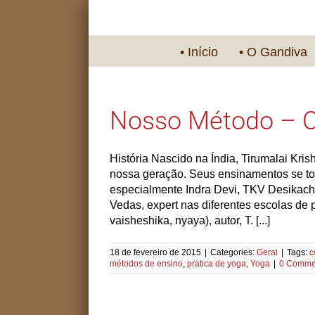
• Início
• O Gandiva
Nosso Método – O
História Nascido na Índia, Tirumalai Kr
nossa geração. Seus ensinamentos se to
especialmente Indra Devi, TKV Desikachar
Vedas, expert nas diferentes escolas d
vaisheshika, nyaya), autor, T. [...]
18 de fevereiro de 2015
|
Categories:
Geral
|
Tags:
c
métodos de ensino
,
pratica de yoga
,
Yoga
|
0 Comme