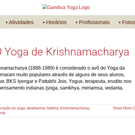
• Atividades
• Horários
• Profissionais
• Foto
 Yoga de Krishnamacharya
ishnamacharya (1888-1989) é considerado o avô do Yoga da
rnaram muito populares através de alguns de seus alunos,
, BKS Iyengar e Pattabhi Jois. Yogue, terapeuta, erudito nos
e pensamento indianas (yoga, samkhya, mimamsa, vedanta,
oração do yoga
,
desikachar
,
história
,
Krishnamacharya
,
Read More
nts