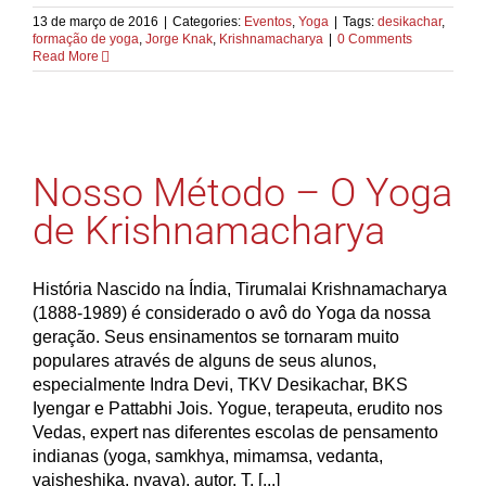
13 de março de 2016
|
Categories:
Eventos
,
Yoga
|
Tags:
desikachar
,
formação de yoga
,
Jorge Knak
,
Krishnamacharya
|
0 Comments
Read More
Nosso Método – O Yoga
de Krishnamacharya
História Nascido na Índia, Tirumalai Krishnamacharya
(1888-1989) é considerado o avô do Yoga da nossa
geração. Seus ensinamentos se tornaram muito
populares através de alguns de seus alunos,
especialmente Indra Devi, TKV Desikachar, BKS
Iyengar e Pattabhi Jois. Yogue, terapeuta, erudito nos
Vedas, expert nas diferentes escolas de pensamento
indianas (yoga, samkhya, mimamsa, vedanta,
vaisheshika, nyaya), autor, T. [...]