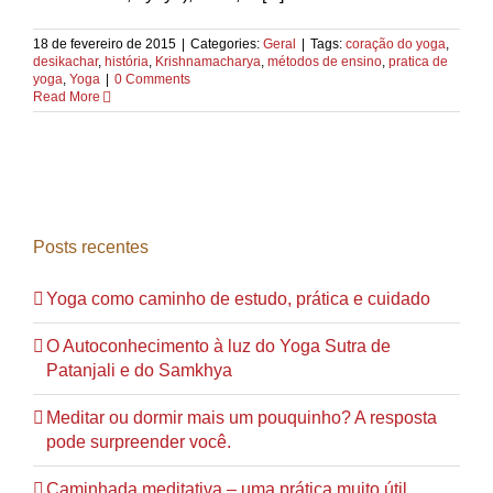
18 de fevereiro de 2015
|
Categories:
Geral
|
Tags:
coração do yoga
,
desikachar
,
história
,
Krishnamacharya
,
métodos de ensino
,
pratica de
yoga
,
Yoga
|
0 Comments
Read More
Posts recentes
Yoga como caminho de estudo, prática e cuidado
O Autoconhecimento à luz do Yoga Sutra de
Patanjali e do Samkhya
Meditar ou dormir mais um pouquinho? A resposta
pode surpreender você.
Caminhada meditativa – uma prática muito útil,