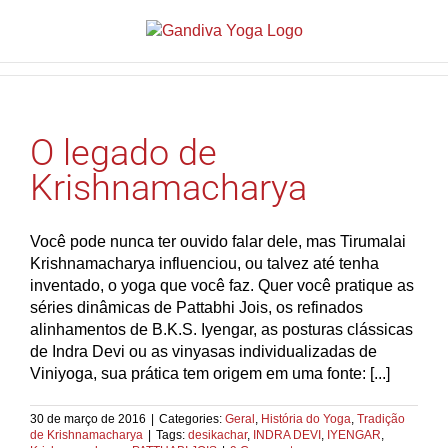
O legado de
Krishnamacharya
Você pode nunca ter ouvido falar dele, mas Tirumalai
Krishnamacharya influenciou, ou talvez até tenha
inventado, o yoga que você faz. Quer você pratique as
séries dinâmicas de Pattabhi Jois, os refinados
alinhamentos de B.K.S. Iyengar, as posturas clássicas
de Indra Devi ou as vinyasas individualizadas de
Viniyoga, sua prática tem origem em uma fonte: [...]
30 de março de 2016
|
Categories:
Geral
,
História do Yoga
,
Tradição
de Krishnamacharya
|
Tags:
desikachar
,
INDRA DEVI
,
IYENGAR
,