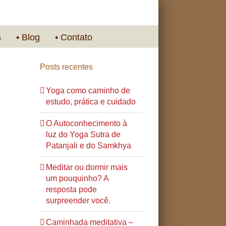
s
• Blog
• Contato
Posts recentes
Yoga como caminho de
estudo, prática e cuidado
O Autoconhecimento à
luz do Yoga Sutra de
Patanjali e do Samkhya
Meditar ou dormir mais
um pouquinho? A
resposta pode
surpreender você.
Caminhada meditativa –