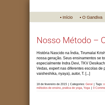
• Início
• O Gandiva
Nosso Método – O
História Nascido na Índia, Tirumalai Kr
nossa geração. Seus ensinamentos se to
especialmente Indra Devi, TKV Desikachar
Vedas, expert nas diferentes escolas d
vaisheshika, nyaya), autor, T. [...]
18 de fevereiro de 2015
|
Categories:
Geral
|
Tags:
c
métodos de ensino
,
pratica de yoga
,
Yoga
|
0 Comme